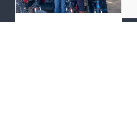
Participation au raid
VTT Monistrol-
Méditerranée
juillet 3rd, 2019
Participation au raid VTT Monistrol-
Méditerranée 3 Juillet, 2019 Trois
jeunes de l'AtEc se sont préparés
pendant l'année scolaire pour le raid
VTT Monistrol-Méditerranée qui s'est
déroulé du [...]