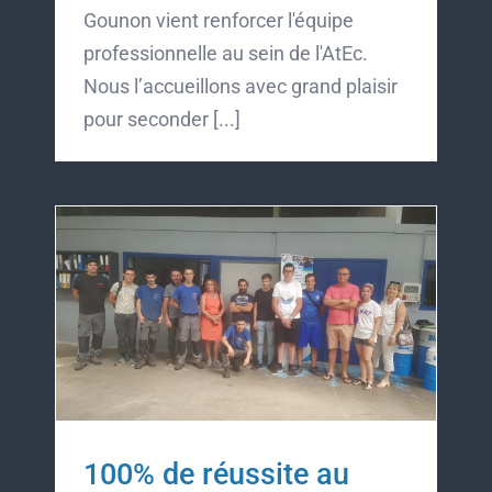
Gounon vient renforcer l'équipe
professionnelle au sein de l'AtEc.
Nous l’accueillons avec grand plaisir
pour seconder [...]
100% de réussite au